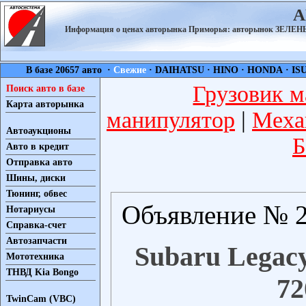
А
Информация о ценах авторынка Приморья: авторынок ЗЕЛ
В базе 20657 авто ·
Свежие
·
DAIHATSU
·
HINO
·
HONDA
·
IS
Грузовик м
Поиск авто в базе
Карта авторынка
манипулятор
|
Меха
Автоаукционы
Б
Авто в кредит
Отправка авто
Шины, диски
Тюнинг, обвес
Объявление № 2
Нотариусы
Справка-счет
Автозапчасти
Subaru Legacy
Мототехника
ТНВД Kia Bongo
72
TwinCam (VBC)