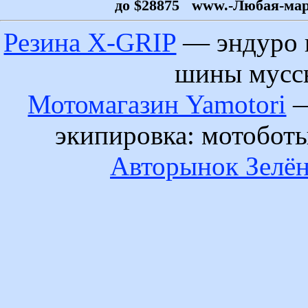
до $28875
www.-Любая-марка
Резина X-GRIP
— эндуро 
шины муссы
Мотомагазин Yamotori
—
экипировка: мотобот
Авторынок Зелён