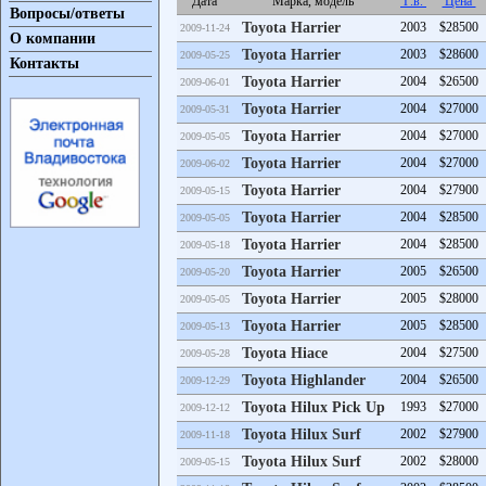
Дата
Марка, модель
Г.в.
Цена
Вопросы/ответы
Toyota Harrier
2003
$28500
2009-11-24
О компании
Toyota Harrier
2003
$28600
2009-05-25
Контакты
Toyota Harrier
2004
$26500
2009-06-01
Toyota Harrier
2004
$27000
2009-05-31
Toyota Harrier
2004
$27000
2009-05-05
Toyota Harrier
2004
$27000
2009-06-02
Toyota Harrier
2004
$27900
2009-05-15
Toyota Harrier
2004
$28500
2009-05-05
Toyota Harrier
2004
$28500
2009-05-18
Toyota Harrier
2005
$26500
2009-05-20
Toyota Harrier
2005
$28000
2009-05-05
Toyota Harrier
2005
$28500
2009-05-13
Toyota Hiace
2004
$27500
2009-05-28
Toyota Highlander
2004
$26500
2009-12-29
Toyota Hilux Pick Up
1993
$27000
2009-12-12
Toyota Hilux Surf
2002
$27900
2009-11-18
Toyota Hilux Surf
2002
$28000
2009-05-15