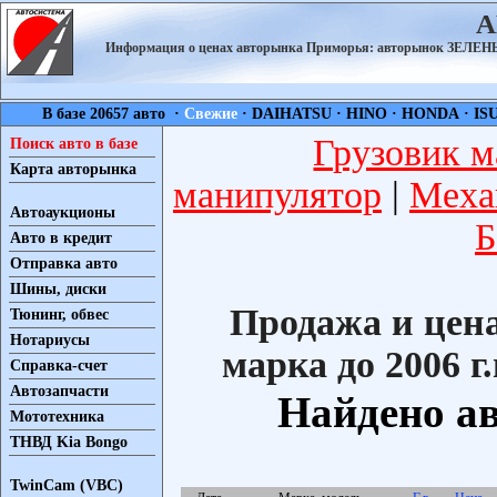
А
Информация о ценах авторынка Приморья: авторынок ЗЕЛ
В базе 20657 авто ·
Свежие
·
DAIHATSU
·
HINO
·
HONDA
·
IS
Грузовик м
Поиск авто в базе
Карта авторынка
манипулятор
|
Меха
Автоаукционы
Б
Авто в кредит
Отправка авто
Шины, диски
Продажа и цен
Тюнинг, обвес
Нотариусы
марка до 2006 г.
Справка-счет
Автозапчасти
Найдено ав
Мототехника
ТНВД Kia Bongo
TwinCam (VBC)