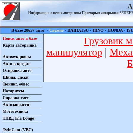
А
Информация о ценах авторынка Приморья: авторынок ЗЕЛ
В базе 20657 авто ·
Свежие
·
DAIHATSU
·
HINO
·
HONDA
·
IS
Грузовик м
Поиск авто в базе
Карта авторынка
манипулятор
|
Меха
Автоаукционы
Б
Авто в кредит
Отправка авто
Шины, диски
Тюнинг, обвес
Нотариусы
Справка-счет
Автозапчасти
Мототехника
ТНВД Kia Bongo
TwinCam (VBC)