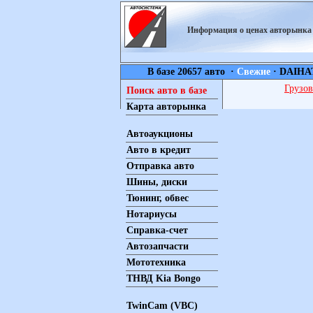
Информация о ценах авторынк
В базе 20657 авто ·
Свежие
·
DAIHA
Грузов
Поиск авто в базе
Карта авторынка
Автоаукционы
Авто в кредит
Отправка авто
Шины, диски
Тюнинг, обвес
Нотариусы
Справка-счет
Автозапчасти
Мототехника
ТНВД Kia Bongo
TwinCam (VBC)