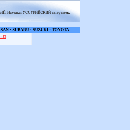
НЫЙ, Находка; УССУРИЙСКИЙ авторынок,
SSAN
·
SUBARU
·
SUZUKI
·
TOYOTA
 J3