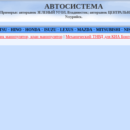
АВТОСИСТЕМА
а Приморья: авторынок ЗЕЛЕНЫЙ УГОЛ, Владивосток; авторынок ЦЕНТРАЛЬ
Уссурийск.
TSU
·
HINO
·
HONDA
·
ISUZU
·
LEXUS
·
MAZDA
·
MITSUBISHI
·
NI
ик манипулятор, кран манипулятор
|
Механический ТНВД для КИА Бонго