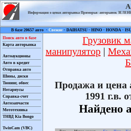
А
Информация о ценах авторынка Приморья: авторынок ЗЕЛ
В базе 20657 авто ·
Свежие
·
DAIHATSU
·
HINO
·
HONDA
·
IS
Грузовик м
Поиск авто в базе
Карта авторынка
манипулятор
|
Меха
Автоаукционы
Б
Авто в кредит
Отправка авто
Шины, диски
Продажа и цена 
Тюнинг, обвес
Нотариусы
1991 г.в. 
Справка-счет
Автозапчасти
Найдено а
Мототехника
ТНВД Kia Bongo
TwinCam (VBC)