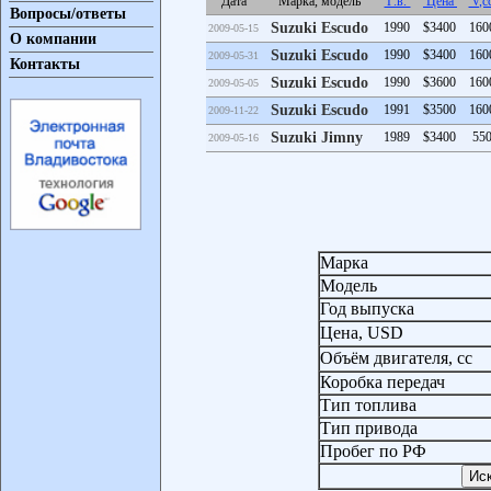
Дата
Марка, модель
Г.в.
Цена
V,c
Вопросы/ответы
Suzuki Escudo
1990
$3400
160
2009-05-15
О компании
Suzuki Escudo
1990
$3400
160
2009-05-31
Контакты
Suzuki Escudo
1990
$3600
160
2009-05-05
Suzuki Escudo
1991
$3500
160
2009-11-22
Suzuki Jimny
1989
$3400
55
2009-05-16
Марка
Модель
Год выпуска
Цена, USD
Объём двигателя, сс
Коробка передач
Тип топлива
Тип привода
Пробег по РФ