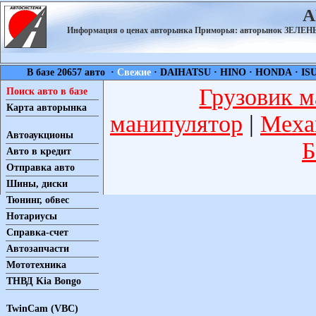
А
Информация о ценах авторынка Приморья: авторынок ЗЕЛ
В базе 20657 авто ·
Свежие
·
DAIHATSU
·
HINO
·
HONDA
·
IS
Грузовик м
Поиск авто в базе
Карта авторынка
манипулятор
|
Меха
Автоаукционы
Б
Авто в кредит
Отправка авто
Шины, диски
Тюнинг, обвес
Нотариусы
Справка-счет
Автозапчасти
Мототехника
ТНВД Kia Bongo
TwinCam (VBC)