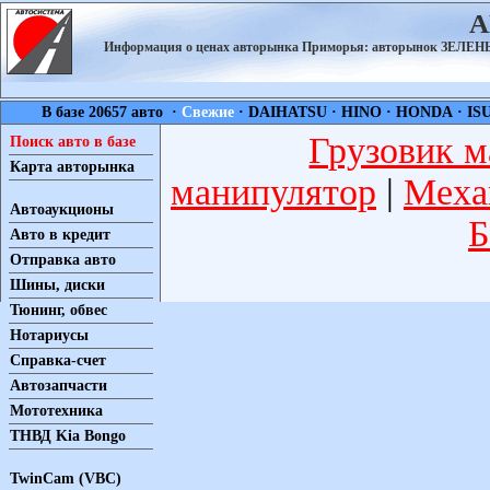
А
Информация о ценах авторынка Приморья: авторынок ЗЕЛ
В базе 20657 авто ·
Свежие
·
DAIHATSU
·
HINO
·
HONDA
·
IS
Грузовик м
Поиск авто в базе
Карта авторынка
манипулятор
|
Меха
Автоаукционы
Б
Авто в кредит
Отправка авто
Шины, диски
Тюнинг, обвес
Нотариусы
Справка-счет
Автозапчасти
Мототехника
ТНВД Kia Bongo
TwinCam (VBC)