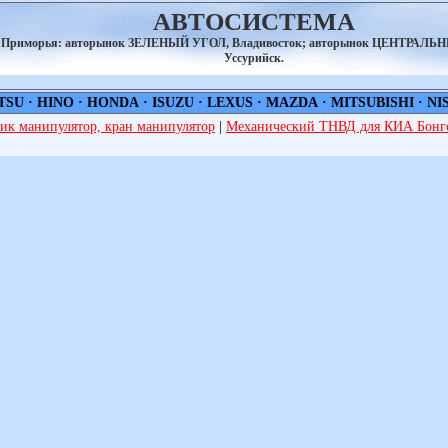
АВТОСИСТЕМА
а Приморья: авторынок ЗЕЛЕНЫЙ УГОЛ, Владивосток; авторынок ЦЕНТРАЛЬ
Уссурийск.
TSU
·
HINO
·
HONDA
·
ISUZU
·
LEXUS
·
MAZDA
·
MITSUBISHI
·
NI
ик манипулятор, кран манипулятор
|
Механический ТНВД для КИА Бонго