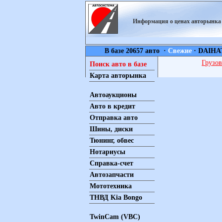
Информация о ценах авторынк
В базе 20657 авто ·
Свежие
·
DAIHA
Грузов
Поиск авто в базе
Карта авторынка
Автоаукционы
Авто в кредит
Отправка авто
Шины, диски
Тюнинг, обвес
Нотариусы
Справка-счет
Автозапчасти
Мототехника
ТНВД Kia Bongo
TwinCam (VBC)