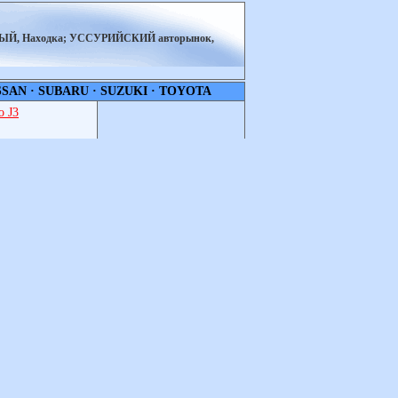
НЫЙ, Находка; УССУРИЙСКИЙ авторынок,
SSAN
·
SUBARU
·
SUZUKI
·
TOYOTA
 J3