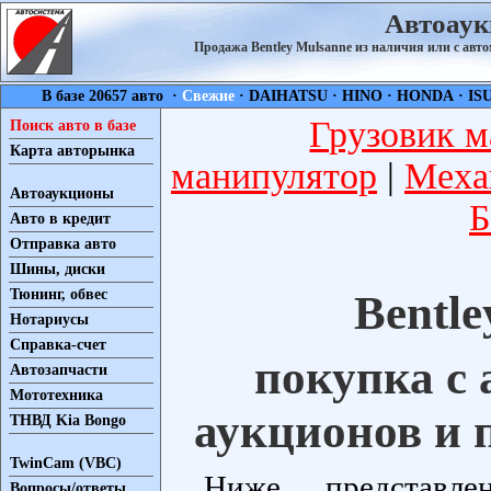
Автоаук
Продажа Bentley Mulsanne из наличия или с ав
В базе 20657 авто ·
Свежие
·
DAIHATSU
·
HINO
·
HONDA
·
IS
Грузовик м
Поиск авто в базе
Карта авторынка
манипулятор
|
Меха
Автоаукционы
Б
Авто в кредит
Отправка авто
Шины, диски
Тюнинг, обвес
Bentl
Нотариусы
Справка-счет
покупка с
Автозапчасти
Мототехника
аукционов и 
ТНВД Kia Bongo
TwinCam (VBC)
Ниже представл
Вопросы/ответы