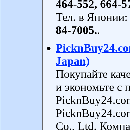
464-552, 664-5
Тел. в Японии
84-7005.
.
PicknBuy24.com
Japan)
Покупайте кач
и экономьте с
PicknBuy24.co
PicknBuy24.co
Co., Ltd. Ком