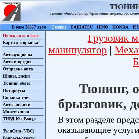
ТЮНИН
Тюнинг, обвес, спойлер, брызговик, дефлектор, ксен
В базе 20657 авто ·
Свежие
·
DAIHATSU
·
HINO
·
HONDA
·
IS
Грузовик м
Поиск авто в базе
Карта авторынка
манипулятор
|
Меха
Автоаукционы
Б
Авто в кредит
Отправка авто
Шины, диски
Тюнинг, обвес
Тюнинг, о
Нотариусы
Справка-счет
брызговик, д
Автозапчасти
Мототехника
В этом разделе пред
ТНВД Kia Bongo
оказывающие услуги
TwinCam (VBC)
Вопросы/ответы