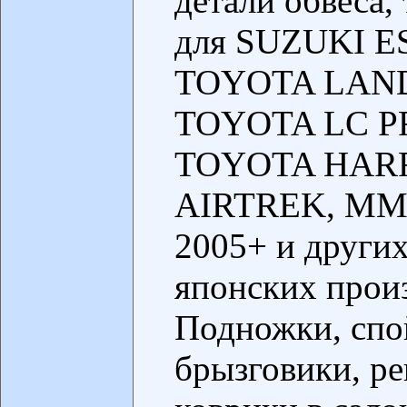
детали обвеса,
для SUZUKI E
TOYOTA LAND
TOYOTA LC P
TOYOTA HARR
AIRTREK, M
2005+ и други
японских произ
Подножки, спо
брызговики, ре