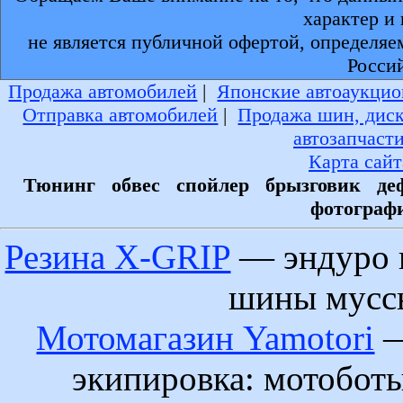
характер и
не является публичной офертой, определяе
Росси
Продажа автомобилей
|
Японские автоаукцио
Отправка автомобилей
|
Продажа шин, дис
автозапчаст
Карта сайт
Тюнинг
обвес
спойлер
брызговик
де
фотограф
Резина X-GRIP
— эндуро 
шины муссы
Мотомагазин Yamotori
—
экипировка: мотобот