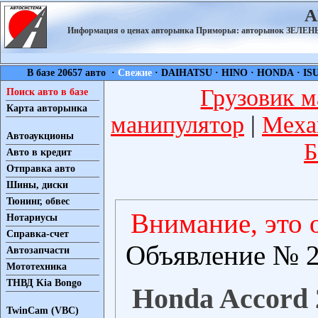
А
Информация о ценах авторынка Приморья: авторынок ЗЕЛ
В базе 20657 авто ·
Свежие
·
DAIHATSU
·
HINO
·
HONDA
·
IS
Грузовик м
Поиск авто в базе
Карта авторынка
манипулятор
|
Меха
Автоаукционы
Б
Авто в кредит
Отправка авто
Шины, диски
Тюнинг, обвес
Внимание, это 
Нотариусы
Справка-счет
Объявление № 2
Автозапчасти
Мототехника
ТНВД Kia Bongo
Honda Accord 2
TwinCam (VBC)