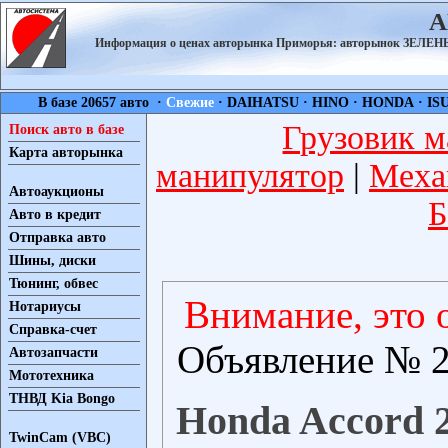
А
Информация о ценах авторынка Приморья: авторынок ЗЕЛ
В базе 20657 авто ·
Свежие
·
DAIHATSU
·
HINO
·
HONDA
·
IS
Грузовик м
Поиск авто в базе
Карта авторынка
манипулятор
|
Меха
Автоаукционы
Б
Авто в кредит
Отправка авто
Шины, диски
Тюнинг, обвес
Внимание, это 
Нотариусы
Справка-счет
Объявление № 2
Автозапчасти
Мототехника
ТНВД Kia Bongo
Honda Accord 2
TwinCam (VBC)