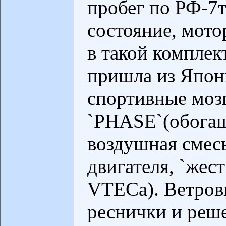
пробег по РФ-7т
состояние, мото
в такой компле
пришла из Япон
спортивные моз
`PHASE`(обогащ
воздушная смес
двигателя, `жес
VTECа). Ветров
реснички и ре