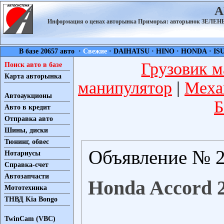
А
Информация о ценах авторынка Приморья: авторынок ЗЕЛ
В базе 20657 авто ·
Свежие
·
DAIHATSU
·
HINO
·
HONDA
·
IS
Грузовик м
Поиск авто в базе
Карта авторынка
манипулятор
|
Меха
Автоаукционы
Б
Авто в кредит
Отправка авто
Шины, диски
Тюнинг, обвес
Объявление № 2
Нотариусы
Справка-счет
Автозапчасти
Honda Accord 2
Мототехника
ТНВД Kia Bongo
TwinCam (VBC)