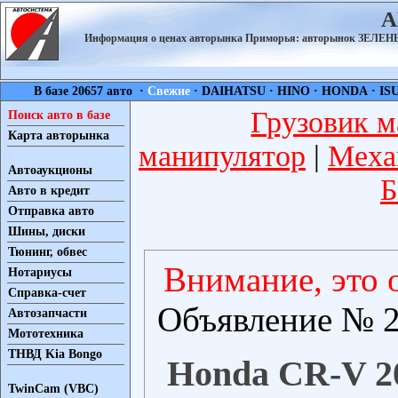
А
Информация о ценах авторынка Приморья: авторынок ЗЕЛ
В базе 20657 авто ·
Свежие
·
DAIHATSU
·
HINO
·
HONDA
·
IS
Грузовик м
Поиск авто в базе
Карта авторынка
манипулятор
|
Меха
Автоаукционы
Б
Авто в кредит
Отправка авто
Шины, диски
Тюнинг, обвес
Внимание, это 
Нотариусы
Справка-счет
Объявление № 2
Автозапчасти
Мототехника
ТНВД Kia Bongo
Honda CR-V 20
TwinCam (VBC)