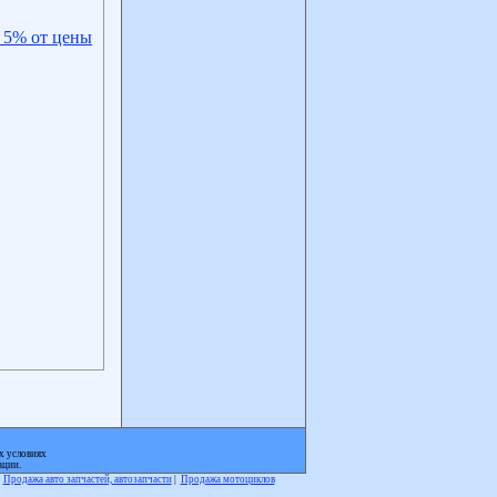
 5% от цены
х условиях
ации.
|
Продажа авто запчастей, автозапчасти
|
Продажа мотоциклов