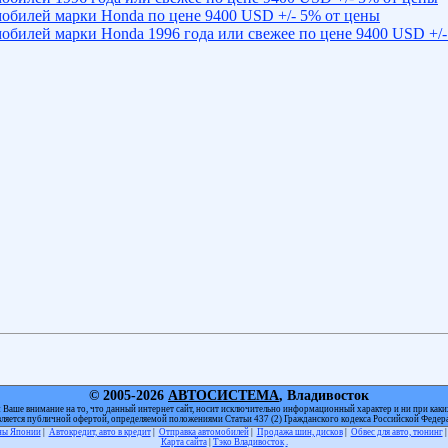
обилей марки Honda по цене 9400 USD +/- 5% от цены
обилей марки Honda 1996 года или свежее по цене 9400 USD +/-
© 2005-2026
АВТОСИСТЕМА
, Владивосток
Ваше внимание на то, что данный интернет сайт, носит исключительно информационный характер и ни при каки
вляется публичной офертой, определяемой положениями Статьи 437 (2) Гражданского кодекса Российской Федер
оны Японии
|
Автокредит, авто в кредит
|
Отправка автомобилей
|
Продажа шин, дисков
|
Обвес для авто, тюнинг
Карта сайта
|
Тэко Владивосток
.