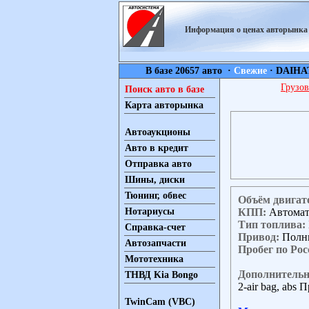
Информация о ценах авторынк
В базе 20657 авто ·
Свежие
·
DAIHA
Грузов
Поиск авто в базе
Карта авторынка
Автоаукционы
Авто в кредит
Отправка авто
Шины, диски
Тюнинг, обвес
Объём двигат
КПП:
Автома
Нотариусы
Тип топлива:
Справка-счет
Привод:
Полн
Автозапчасти
Пробег по Рос
Мототехника
Дополнительн
ТНВД Kia Bongo
2-air bag, abs 
TwinCam (VBC)