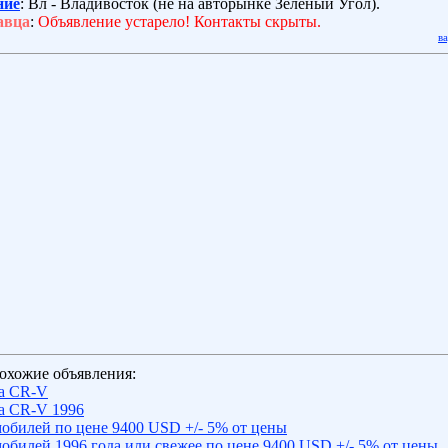
ние
: Вл - Владивосток (не на авторынке Зелёный Угол).
авца
:
Объявление устарело! Контакты скрыты.
в
охожие объявления:
a CR-V
a CR-V 1996
обилей по цене 9400 USD +/- 5% от цены
обилей 1996 года или свежее по цене 9400 USD +/- 5% от цены