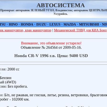
АВТОСИСТЕМА
а Приморья: авторынок ЗЕЛЕНЫЙ УГОЛ, Владивосток; авторынок ЦЕНТРАЛЬ
Уссурийск.
TSU
·
HINO
·
HONDA
·
ISUZU
·
LEXUS
·
MAZDA
·
MITSUBISHI
·
NI
ик манипулятор, кран манипулятор
|
Механический ТНВД для КИА Бонго
Внимание, это объявление устарело!
Объявление № 264564 от 2009-05-16.
Honda CR-V 1996 г.в. Цена: 9400 USD
еля:
2000 сс
т
Бензин
ый (4WD)
сии:
Без пробега.
о:
Б/п, не ржавая, не гнелая, литье, резина, ветровики, брызговик
Пробег - 102000 км.