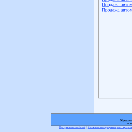
Продажа автом
Продажа автом
Обращаем 
не я
Продажа автомобилей
|
Японские автоаукционы, авто аукци