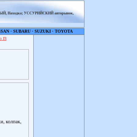
НЫЙ, Находка; УССУРИЙСКИЙ авторынок,
SSAN
·
SUBARU
·
SUZUKI
·
TOYOTA
 J3
и, колпак,