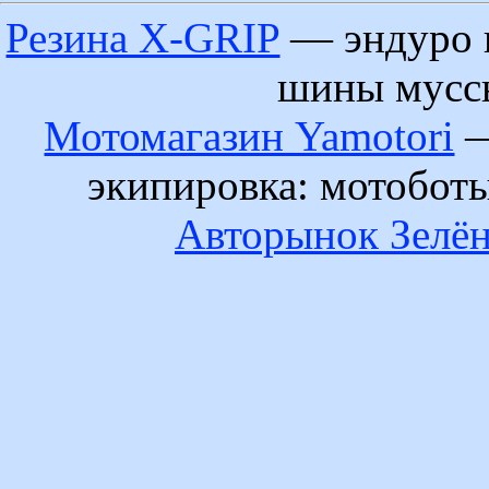
Резина X-GRIP
— эндуро 
шины муссы
Мотомагазин Yamotori
—
экипировка: мотобот
Авторынок Зелён