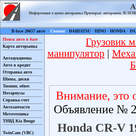
А
Информация о ценах авторынка Приморья: авторынок ЗЕЛ
В базе 20657 авто ·
Свежие
·
DAIHATSU
·
HINO
·
HONDA
·
IS
Грузовик м
Поиск авто в базе
Карта авторынка
манипулятор
|
Меха
Автоаукционы
Б
Авто в кредит
Отправка авто
Шины, диски
Тюнинг, обвес
Внимание, это 
Нотариусы
Справка-счет
Объявление № 2
Автозапчасти
Мототехника
ТНВД Kia Bongo
Honda CR-V 19
TwinCam (VBC)