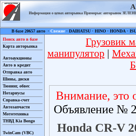
А
Информация о ценах авторынка Приморья: авторынок ЗЕЛ
В базе 20657 авто ·
Свежие
·
DAIHATSU
·
HINO
·
HONDA
·
IS
Грузовик м
Поиск авто в базе
Карта авторынка
манипулятор
|
Меха
Автоаукционы
Б
Авто в кредит
Отправка авто
Шины, диски
Тюнинг, обвес
Внимание, это 
Нотариусы
Справка-счет
Объявление № 2
Автозапчасти
Мототехника
ТНВД Kia Bongo
Honda CR-V 20
TwinCam (VBC)