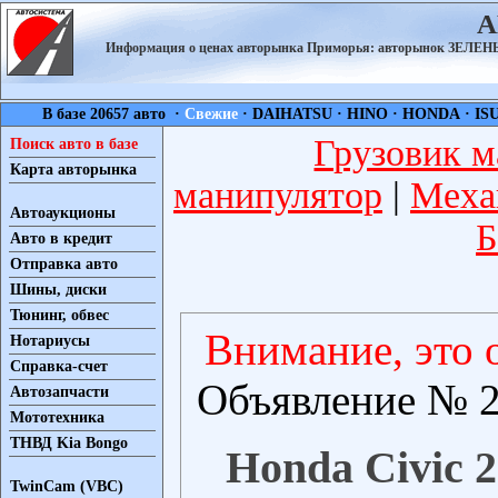
А
Информация о ценах авторынка Приморья: авторынок ЗЕЛ
В базе 20657 авто ·
Свежие
·
DAIHATSU
·
HINO
·
HONDA
·
IS
Грузовик м
Поиск авто в базе
Карта авторынка
манипулятор
|
Меха
Автоаукционы
Б
Авто в кредит
Отправка авто
Шины, диски
Тюнинг, обвес
Внимание, это 
Нотариусы
Справка-счет
Объявление № 2
Автозапчасти
Мототехника
ТНВД Kia Bongo
Honda Civic 2
TwinCam (VBC)