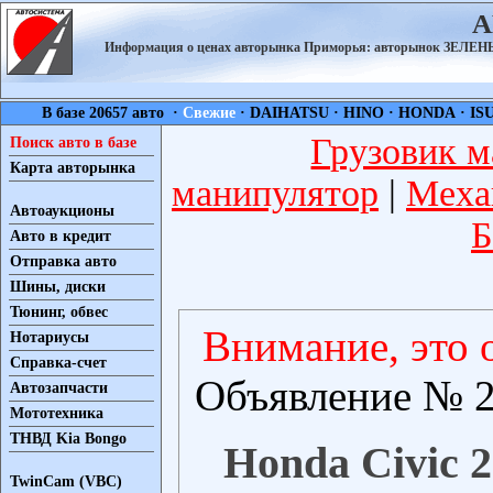
А
Информация о ценах авторынка Приморья: авторынок ЗЕЛ
В базе 20657 авто ·
Свежие
·
DAIHATSU
·
HINO
·
HONDA
·
IS
Грузовик м
Поиск авто в базе
Карта авторынка
манипулятор
|
Меха
Автоаукционы
Б
Авто в кредит
Отправка авто
Шины, диски
Тюнинг, обвес
Внимание, это 
Нотариусы
Справка-счет
Объявление № 2
Автозапчасти
Мототехника
ТНВД Kia Bongo
Honda Civic 2
TwinCam (VBC)