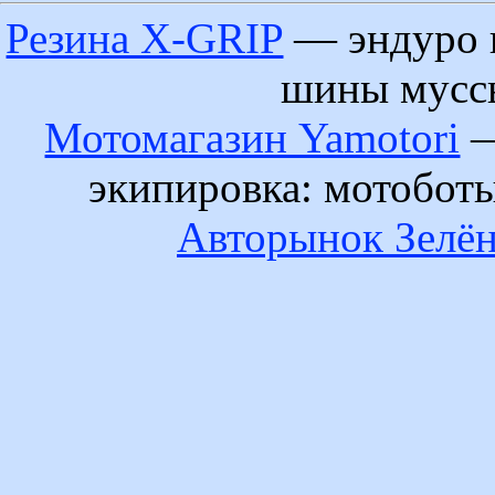
Резина X-GRIP
— эндуро 
шины муссы
Мотомагазин Yamotori
—
экипировка: мотобот
Авторынок Зелён