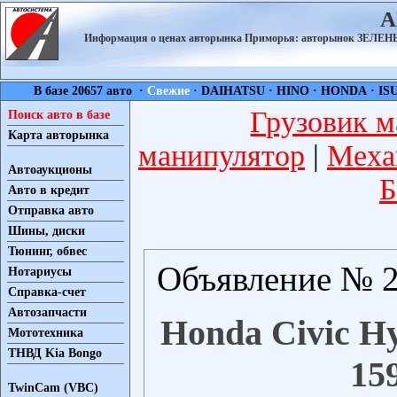
А
Информация о ценах авторынка Приморья: авторынок ЗЕЛ
В базе 20657 авто ·
Свежие
·
DAIHATSU
·
HINO
·
HONDA
·
IS
Грузовик м
Поиск авто в базе
Карта авторынка
манипулятор
|
Меха
Автоаукционы
Б
Авто в кредит
Отправка авто
Шины, диски
Тюнинг, обвес
Объявление № 2
Нотариусы
Справка-счет
Автозапчасти
Honda Civic Hy
Мототехника
ТНВД Kia Bongo
15
TwinCam (VBC)