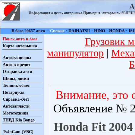
А
Информация о ценах авторынка Приморья: авторынок ЗЕЛ
В базе 20657 авто ·
Свежие
·
DAIHATSU
·
HINO
·
HONDA
·
IS
Грузовик м
Поиск авто в базе
Карта авторынка
манипулятор
|
Меха
Автоаукционы
Б
Авто в кредит
Отправка авто
Шины, диски
Тюнинг, обвес
Внимание, это 
Нотариусы
Справка-счет
Объявление № 2
Автозапчасти
Мототехника
ТНВД Kia Bongo
Honda Fit 2004
TwinCam (VBC)