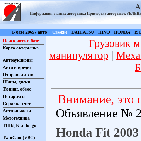
А
Информация о ценах авторынка Приморья: авторынок ЗЕЛ
В базе 20657 авто ·
Свежие
·
DAIHATSU
·
HINO
·
HONDA
·
IS
Грузовик м
Поиск авто в базе
Карта авторынка
манипулятор
|
Меха
Автоаукционы
Б
Авто в кредит
Отправка авто
Шины, диски
Тюнинг, обвес
Внимание, это 
Нотариусы
Справка-счет
Объявление № 2
Автозапчасти
Мототехника
ТНВД Kia Bongo
Honda Fit 2003
TwinCam (VBC)