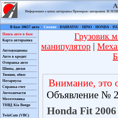
А
Информация о ценах авторынка Приморья: авторынок ЗЕЛ
В базе 20657 авто ·
Свежие
·
DAIHATSU
·
HINO
·
HONDA
·
IS
Грузовик м
Поиск авто в базе
Карта авторынка
манипулятор
|
Меха
Автоаукционы
Б
Авто в кредит
Отправка авто
Шины, диски
Тюнинг, обвес
Внимание, это 
Нотариусы
Справка-счет
Объявление № 2
Автозапчасти
Мототехника
ТНВД Kia Bongo
Honda Fit 2006
TwinCam (VBC)