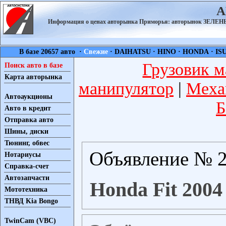
А
Информация о ценах авторынка Приморья: авторынок ЗЕЛ
В базе 20657 авто ·
Свежие
·
DAIHATSU
·
HINO
·
HONDA
·
IS
Грузовик м
Поиск авто в базе
Карта авторынка
манипулятор
|
Меха
Автоаукционы
Б
Авто в кредит
Отправка авто
Шины, диски
Тюнинг, обвес
Объявление № 2
Нотариусы
Справка-счет
Автозапчасти
Honda Fit 2004
Мототехника
ТНВД Kia Bongo
TwinCam (VBC)