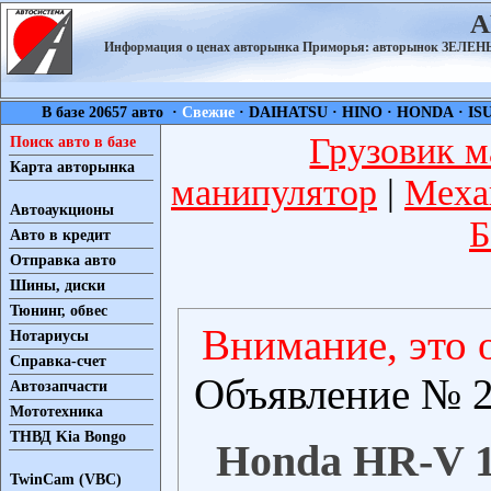
А
Информация о ценах авторынка Приморья: авторынок ЗЕЛ
В базе 20657 авто ·
Свежие
·
DAIHATSU
·
HINO
·
HONDA
·
IS
Грузовик м
Поиск авто в базе
Карта авторынка
манипулятор
|
Меха
Автоаукционы
Б
Авто в кредит
Отправка авто
Шины, диски
Тюнинг, обвес
Внимание, это 
Нотариусы
Справка-счет
Объявление № 2
Автозапчасти
Мототехника
ТНВД Kia Bongo
Honda HR-V 19
TwinCam (VBC)