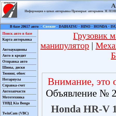
А
Информация о ценах авторынка Приморья: авторынок ЗЕЛ
В базе 20657 авто ·
Свежие
·
DAIHATSU
·
HINO
·
HONDA
·
IS
Грузовик м
Поиск авто в базе
Карта авторынка
манипулятор
|
Меха
Автоаукционы
Б
Авто в кредит
Отправка авто
Шины, диски
Тюнинг, обвес
Внимание, это 
Нотариусы
Справка-счет
Объявление № 2
Автозапчасти
Мототехника
ТНВД Kia Bongo
Honda HR-V 19
TwinCam (VBC)