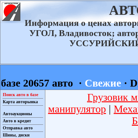
АВ
Информация о ценах авт
УГОЛ, Владивосток; ав
УССУРИЙСКИЙ а
базе 20657 авто ·
Свежие
·
D
Грузовик м
Поиск авто в базе
Карта авторынка
манипулятор
|
Меха
Автоаукционы
Б
Авто в кредит
Отправка авто
Шины, диски