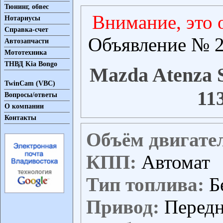
Тюнинг, обвес
Внимание, это 
Нотариусы
Справка-счет
Объявление № 2
Автозапчасти
Мототехника
ТНВД Kia Bongo
Mazda Atenza S
TwinCam (VBC)
11
Вопросы/ответы
О компании
Контакты
Объём двигате
КПП:
Автомат
Тип топлива:
Б
Привод:
Перед