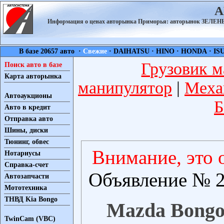
А
Информация о ценах авторынка Приморья: авторынок ЗЕЛ
В базе 20657 авто ·
Свежие
·
DAIHATSU
·
HINO
·
HONDA
·
IS
Грузовик м
Поиск авто в базе
Карта авторынка
манипулятор
|
Меха
Автоаукционы
Б
Авто в кредит
Отправка авто
Шины, диски
Тюнинг, обвес
Внимание, это 
Нотариусы
Справка-счет
Объявление № 2
Автозапчасти
Мототехника
ТНВД Kia Bongo
Mazda Bongo 
TwinCam (VBC)