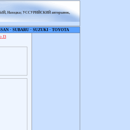
НЫЙ, Находка; УССУРИЙСКИЙ авторынок,
SSAN
·
SUBARU
·
SUZUKI
·
TOYOTA
 J3