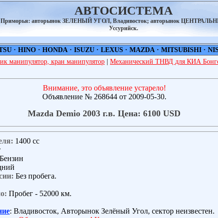
АВТОСИСТЕМА
а Приморья: авторынок ЗЕЛЕНЫЙ УГОЛ, Владивосток; авторынок ЦЕНТРАЛЬ
Уссурийск.
TSU
·
HINO
·
HONDA
·
ISUZU
·
LEXUS
·
MAZDA
·
MITSUBISHI
·
NI
ик манипулятор, кран манипулятор
|
Механический ТНВД для КИА Бонго
Внимание, это объявление устарело!
Объявление № 268644 от 2009-05-30.
Mazda Demio 2003 г.в. Цена: 6100 USD
еля:
1400 сс
т
Бензин
дний
сии:
Без пробега.
о:
Пробег - 52000 км.
ние
: Владивосток, Авторынок Зелёный Угол, сектор неизвестен.