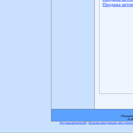
Продажа автом
Обращаем 
не я
Продажа автомобилей
|
Японские автоаукционы, авто аукци