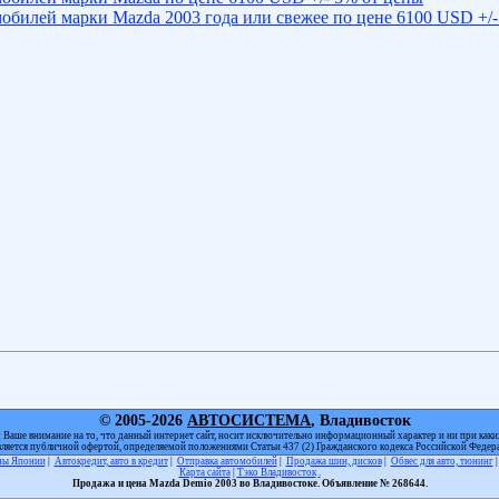
обилей марки Mazda 2003 года или свежее по цене 6100 USD +/-
© 2005-2026
АВТОСИСТЕМА
, Владивосток
Ваше внимание на то, что данный интернет сайт, носит исключительно информационный характер и ни при каки
вляется публичной офертой, определяемой положениями Статьи 437 (2) Гражданского кодекса Российской Федер
оны Японии
|
Автокредит, авто в кредит
|
Отправка автомобилей
|
Продажа шин, дисков
|
Обвес для авто, тюнинг
Карта сайта
|
Тэко Владивосток
.
Продажа и цена Mazda Demio 2003 во Владивостоке. Объявление № 268644.