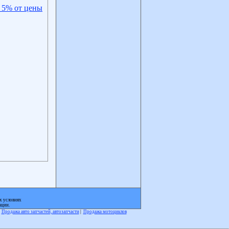
 5% от цены
х условиях
ации.
|
Продажа авто запчастей, автозапчасти
|
Продажа мотоциклов