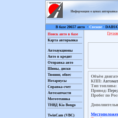
Информация о ценах авторынк
В базе 20657 авто ·
Свежие
·
DAIHA
Грузов
Поиск авто в базе
Карта авторынка
Автоаукционы
Авто в кредит
Отправка авто
Шины, диски
Тюнинг, обвес
Объём двигат
КПП:
Автома
Нотариусы
Тип топлива:
Справка-счет
Привод:
Пере
Автозапчасти
Пробег по Рос
Мототехника
Дополнительн
ТНВД Kia Bongo
Местоположе
TwinCam (VBC)