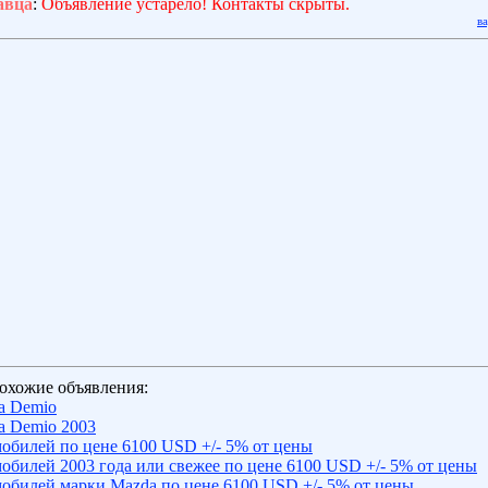
авца
:
Объявление устарело! Контакты скрыты.
в
охожие объявления:
a Demio
a Demio 2003
обилей по цене 6100 USD +/- 5% от цены
обилей 2003 года или свежее по цене 6100 USD +/- 5% от цены
обилей марки Mazda по цене 6100 USD +/- 5% от цены