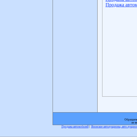
Продажа автом
Обращаем 
не я
Продажа автомобилей
|
Японские автоаукционы, авто аукци