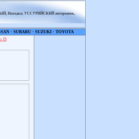
НЫЙ, Находка; УССУРИЙСКИЙ авторынок,
SSAN
·
SUBARU
·
SUZUKI
·
TOYOTA
 J3