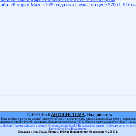
обилей марки Mazda 1999 года или свежее по цене 5700 USD +/-
© 2005-2026
АВТОСИСТЕМА
, Владивосток
Ваше внимание на то, что данный интернет сайт, носит исключительно информационный характер и ни при каки
вляется публичной офертой, определяемой положениями Статьи 437 (2) Гражданского кодекса Российской Федер
оны Японии
|
Автокредит, авто в кредит
|
Отправка автомобилей
|
Продажа шин, дисков
|
Обвес для авто, тюнинг
Карта сайта
|
Тэко Владивосток
.
Продажа и цена Mazda Premacy 1999 во Владивостоке. Объявление № 258871.