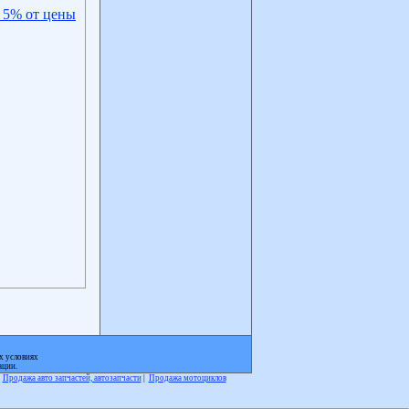
 5% от цены
х условиях
ации.
|
Продажа авто запчастей, автозапчасти
|
Продажа мотоциклов