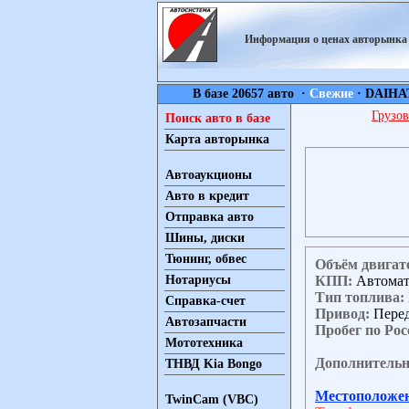
Информация о ценах авторынк
В базе 20657 авто ·
Свежие
·
DAIHA
Грузов
Поиск авто в базе
Карта авторынка
Автоаукционы
Авто в кредит
Отправка авто
Шины, диски
Тюнинг, обвес
Объём двигат
КПП:
Автома
Нотариусы
Тип топлива:
Справка-счет
Привод:
Пере
Автозапчасти
Пробег по Рос
Мототехника
Дополнительн
ТНВД Kia Bongo
Местоположе
TwinCam (VBC)