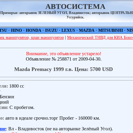
АВТОСИСТЕМА
а Приморья: авторынок ЗЕЛЕНЫЙ УГОЛ, Владивосток; авторынок ЦЕНТРАЛЬ
Уссурийск.
TSU
·
HINO
·
HONDA
·
ISUZU
·
LEXUS
·
MAZDA
·
MITSUBISHI
·
NI
ик манипулятор, кран манипулятор
|
Механический ТНВД для КИА Бонго
Внимание, это объявление устарело!
Объявление № 258871 от 2009-04-30.
Mazda Premacy 1999 г.в. Цена: 5700 USD
еля:
1800 сс
т
Бензин
дний
сии:
С пробегом.
о:
авто в идеале срочно.торг Пробег - 160000 км.
ние
: Вл - Владивосток (не на авторынке Зелёный Угол).