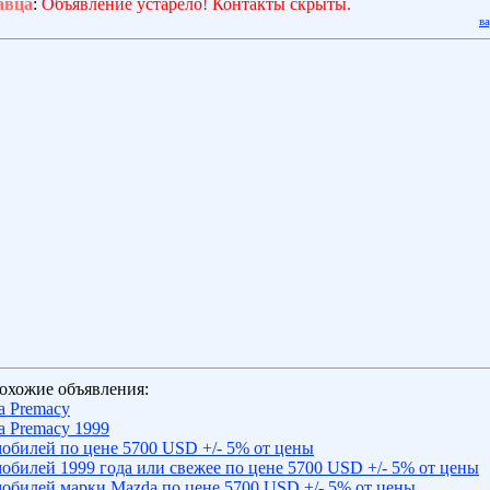
авца
:
Объявление устарело! Контакты скрыты.
в
охожие объявления:
a Premacy
 Premacy 1999
обилей по цене 5700 USD +/- 5% от цены
обилей 1999 года или свежее по цене 5700 USD +/- 5% от цены
обилей марки Mazda по цене 5700 USD +/- 5% от цены