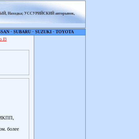
НЫЙ, Находка; УССУРИЙСКИЙ авторынок,
SSAN
·
SUBARU
·
SUZUKI
·
TOYOTA
 J3
я МКПП,
,
ом. более