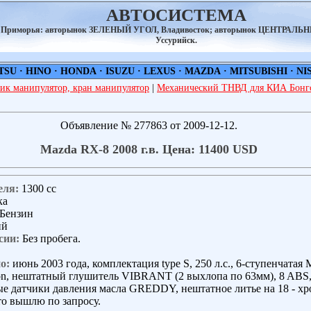
АВТОСИСТЕМА
а Приморья: авторынок ЗЕЛЕНЫЙ УГОЛ, Владивосток; авторынок ЦЕНТРАЛЬ
Уссурийск.
TSU
·
HINO
·
HONDA
·
ISUZU
·
LEXUS
·
MAZDA
·
MITSUBISHI
·
NI
ик манипулятор, кран манипулятор
|
Механический ТНВД для КИА Бонго
Объявление № 277863 от 2009-12-12.
Mazda RX-8 2008 г.в. Цена: 11400 USD
еля:
1300 сс
ка
Бензин
ий
сии:
Без пробега.
о:
июнь 2003 года, комплектация type S, 250 л.с., 6-ступенчата
n, нештатный глушитель VIBRANT (2 выхлопа по 63мм), 8 ABS
е датчики давления масла GREDDY, нештатное литье на 18 - хр
о вышлю по запросу.