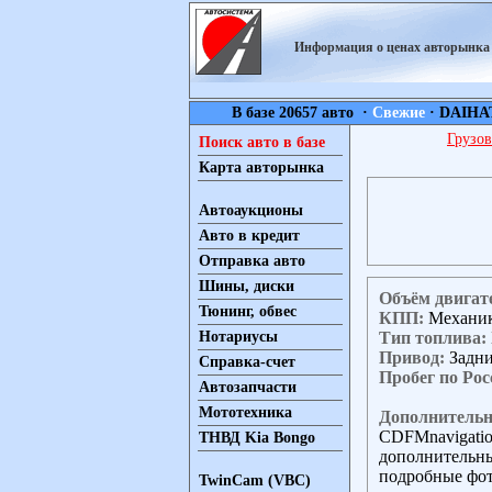
Информация о ценах авторынк
В базе 20657 авто ·
Свежие
·
DAIHA
Грузов
Поиск авто в базе
Карта авторынка
Автоаукционы
Авто в кредит
Отправка авто
Шины, диски
Объём двигат
Тюнинг, обвес
КПП:
Механи
Тип топлива:
Нотариусы
Привод:
Задн
Справка-счет
Пробег по Рос
Автозапчасти
Мототехника
Дополнительн
CDFMnavigatio
ТНВД Kia Bongo
дополнительны
подробные фот
TwinCam (VBC)