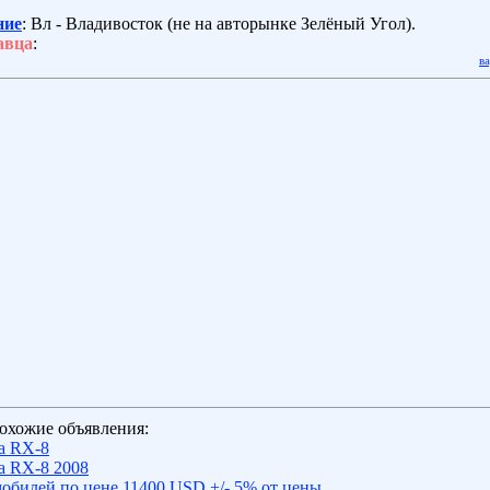
ние
: Вл - Владивосток (не на авторынке Зелёный Угол).
авца
:
в
охожие объявления:
a RX-8
a RX-8 2008
обилей по цене 11400 USD +/- 5% от цены