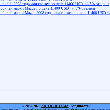
обилей 2008 года или свежее по цене 11400 USD +/- 5% от цены
обилей марки Mazda по цене 11400 USD +/- 5% от цены
обилей марки Mazda 2008 года или свежее по цене 11400 USD +/
© 2005-2026
АВТОСИСТЕМА
, Владивосток
Ваше внимание на то, что данный интернет сайт, носит исключительно информационный характер и ни при каки