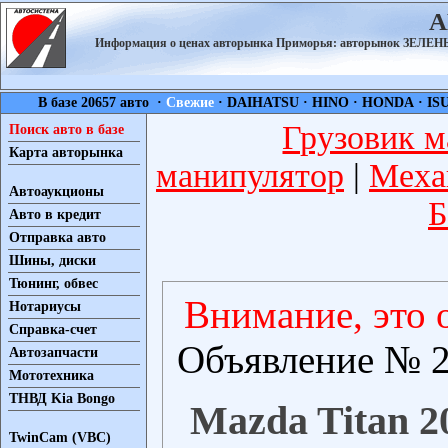
А
Информация о ценах авторынка Приморья: авторынок ЗЕЛ
В базе 20657 авто ·
Свежие
·
DAIHATSU
·
HINO
·
HONDA
·
IS
Грузовик м
Поиск авто в базе
Карта авторынка
манипулятор
|
Меха
Автоаукционы
Б
Авто в кредит
Отправка авто
Шины, диски
Тюнинг, обвес
Внимание, это 
Нотариусы
Справка-счет
Объявление № 2
Автозапчасти
Мототехника
ТНВД Kia Bongo
Mazda Titan 20
TwinCam (VBC)