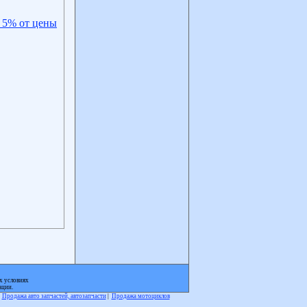
 5% от цены
х условиях
ации.
|
Продажа авто запчастей, автозапчасти
|
Продажа мотоциклов