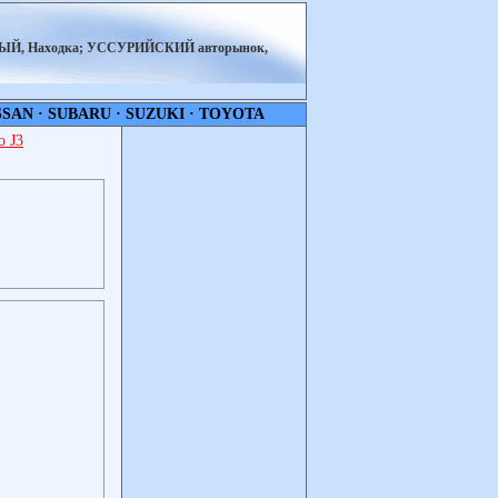
НЫЙ, Находка; УССУРИЙСКИЙ авторынок,
SSAN
·
SUBARU
·
SUZUKI
·
TOYOTA
 J3