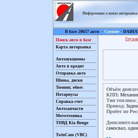
Информация о ценах авторынк
В базе 20657 авто ·
Свежие
·
DAIHA
Грузов
Поиск авто в базе
Карта авторынка
Автоаукционы
Авто в кредит
Отправка авто
Шины, диски
Тюнинг, обвес
Объём двигат
КПП:
Механи
Нотариусы
Тип топлива:
Справка-счет
Привод:
Задн
Автозапчасти
Пробег по Рос
Мототехника
Дополнительн
ТНВД Kia Bongo
самосвал, один
TwinCam (VBC)