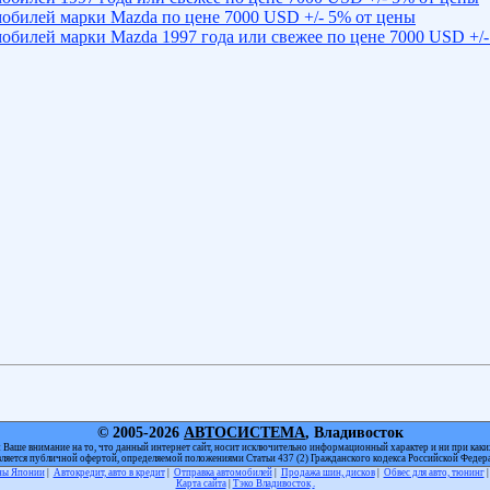
обилей марки Mazda по цене 7000 USD +/- 5% от цены
обилей марки Mazda 1997 года или свежее по цене 7000 USD +/-
© 2005-2026
АВТОСИСТЕМА
, Владивосток
Ваше внимание на то, что данный интернет сайт, носит исключительно информационный характер и ни при каки
вляется публичной офертой, определяемой положениями Статьи 437 (2) Гражданского кодекса Российской Федер
оны Японии
|
Автокредит, авто в кредит
|
Отправка автомобилей
|
Продажа шин, дисков
|
Обвес для авто, тюнинг
Карта сайта
|
Тэко Владивосток
.