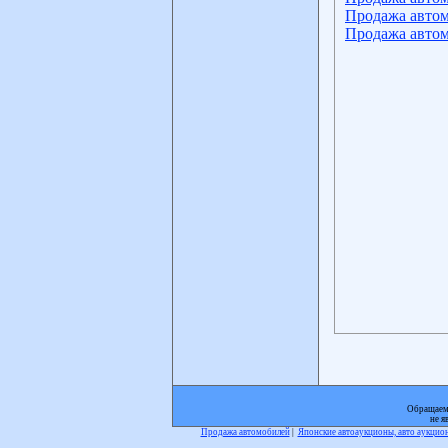
Продажа автом
Продажа автом
Обращаем 
не я
Продажа автомобилей
|
Японские автоаукционы, авто аукци