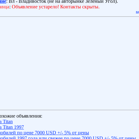
ние
: Вл - Владивосток (не на авторынке Зелёный Угол).
авца
:
Объявление устарело! Контакты скрыты.
в
охожие объявления:
 Titan
 Titan 1997
обилей по цене 7000 USD +/- 5% от цены
обилей 1997 года или свежее по цене 7000 USD +/- 5% от цены