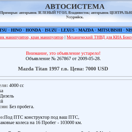
АВТОСИСТЕМА
а Приморья: авторынок ЗЕЛЕНЫЙ УГОЛ, Владивосток; авторынок ЦЕНТРАЛЬ
Уссурийск.
TSU
·
HINO
·
HONDA
·
ISUZU
·
LEXUS
·
MAZDA
·
MITSUBISHI
·
NI
ик манипулятор, кран манипулятор
|
Механический ТНВД для КИА Бонго
Внимание, это объявление устарело!
Объявление № 267867 от 2009-05-28.
Mazda Titan 1997 г.в. Цена: 7000 USD
еля:
4000 сс
ка
Дизель
ий
сии:
Без пробега.
о:
Под ПТС конструктор под ваш ПТС,
аковые колеса на 16 Пробег - 103000 км.