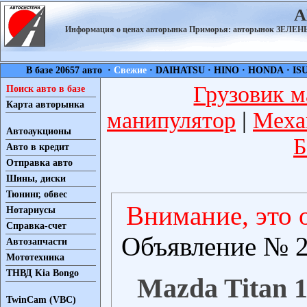
А
Информация о ценах авторынка Приморья: авторынок ЗЕЛ
В базе 20657 авто ·
Свежие
·
DAIHATSU
·
HINO
·
HONDA
·
IS
Грузовик м
Поиск авто в базе
Карта авторынка
манипулятор
|
Меха
Автоаукционы
Б
Авто в кредит
Отправка авто
Шины, диски
Тюнинг, обвес
Внимание, это 
Нотариусы
Справка-счет
Объявление № 2
Автозапчасти
Мототехника
ТНВД Kia Bongo
Mazda Titan 1
TwinCam (VBC)