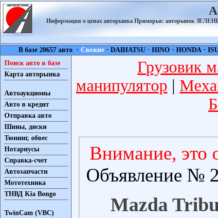
А
Информация о ценах авторынка Приморья: авторынок ЗЕЛ
В базе 20657 авто ·
Свежие
·
DAIHATSU
·
HINO
·
HONDA
·
IS
Грузовик м
Поиск авто в базе
Карта авторынка
манипулятор
|
Меха
Автоаукционы
Б
Авто в кредит
Отправка авто
Шины, диски
Тюнинг, обвес
Внимание, это 
Нотариусы
Справка-счет
Объявление № 2
Автозапчасти
Мототехника
ТНВД Kia Bongo
Mazda Tribut
TwinCam (VBC)