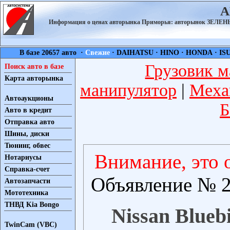
А
Информация о ценах авторынка Приморья: авторынок ЗЕЛ
В базе 20657 авто ·
Свежие
·
DAIHATSU
·
HINO
·
HONDA
·
IS
Грузовик м
Поиск авто в базе
Карта авторынка
манипулятор
|
Меха
Автоаукционы
Б
Авто в кредит
Отправка авто
Шины, диски
Тюнинг, обвес
Внимание, это 
Нотариусы
Справка-счет
Объявление № 2
Автозапчасти
Мототехника
ТНВД Kia Bongo
Nissan Bluebi
TwinCam (VBC)