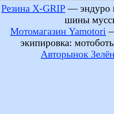
Резина X-GRIP
— эндуро 
шины муссы
Мотомагазин Yamotori
—
экипировка: мотобот
Авторынок Зелён