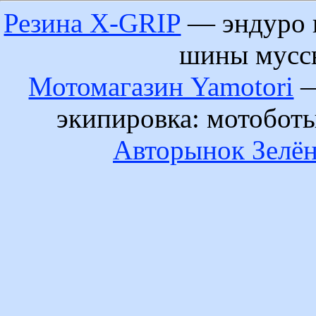
Резина X-GRIP
— эндуро 
шины муссы
Мотомагазин Yamotori
—
экипировка: мотобот
Авторынок Зелён