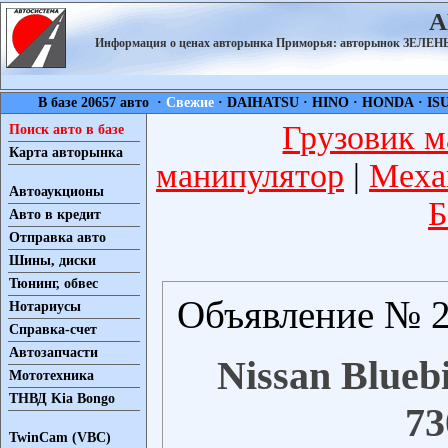
А
Информация о ценах авторынка Приморья: авторынок ЗЕЛ
В базе 20657 авто ·
Свежие
·
DAIHATSU
·
HINO
·
HONDA
·
IS
Грузовик м
Поиск авто в базе
Карта авторынка
манипулятор
|
Меха
Автоаукционы
Б
Авто в кредит
Отправка авто
Шины, диски
Тюнинг, обвес
Объявление № 2
Нотариусы
Справка-счет
Автозапчасти
Nissan Bluebi
Мототехника
ТНВД Kia Bongo
73
TwinCam (VBC)