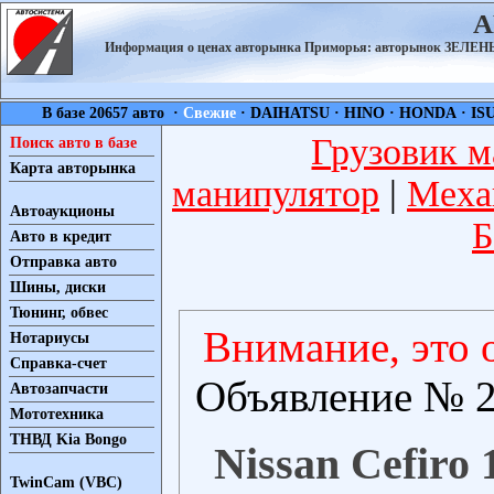
А
Информация о ценах авторынка Приморья: авторынок ЗЕЛ
В базе 20657 авто ·
Свежие
·
DAIHATSU
·
HINO
·
HONDA
·
IS
Грузовик м
Поиск авто в базе
Карта авторынка
манипулятор
|
Меха
Автоаукционы
Б
Авто в кредит
Отправка авто
Шины, диски
Тюнинг, обвес
Внимание, это 
Нотариусы
Справка-счет
Объявление № 2
Автозапчасти
Мототехника
ТНВД Kia Bongo
Nissan Cefiro 
TwinCam (VBC)