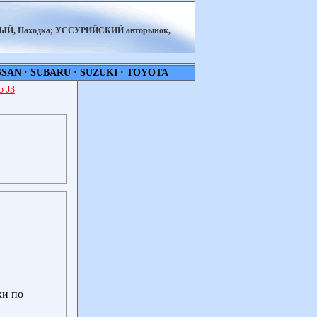
НЫЙ, Находка; УССУРИЙСКИЙ авторынок,
SSAN
·
SUBARU
·
SUZUKI
·
TOYOTA
 J3
ки по