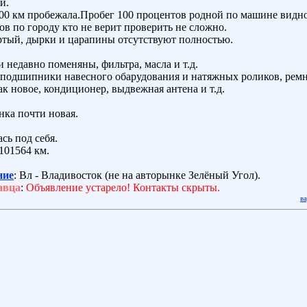
й.
00 км пробежала.Пробег 100 процентов родной по машине видно
ов по городу кто не верит проверить не сложно.
ртый, дырки и царапины отсутствуют полностью.
 недавно поменяны, фильтра, масла и т.д.
подшипники навесного обарудования и натяжных роликов, ремн
ак новое, кондиционер, выдвежная антена и т.д.
нка почти новая.
сь под себя.
 101564 км.
ние
: Вл - Владивосток (не на авторынке Зелёный Угол).
авца
:
Объявление устарело! Контакты скрыты.
в