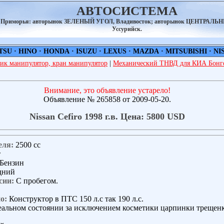
АВТОСИСТЕМА
а Приморья: авторынок ЗЕЛЕНЫЙ УГОЛ, Владивосток; авторынок ЦЕНТРАЛЬ
Уссурийск.
TSU
·
HINO
·
HONDA
·
ISUZU
·
LEXUS
·
MAZDA
·
MITSUBISHI
·
NI
ик манипулятор, кран манипулятор
|
Механический ТНВД для КИА Бонго
Внимание, это объявление устарело!
Объявление № 265858 от 2009-05-20.
Nissan Cefiro 1998 г.в. Цена: 5800 USD
еля:
2500 сс
т
Бензин
дний
сии:
С пробегом.
о:
Конструктор в ПТС 150 л.с так 190 л.с.
альном состоянии за исключением косметики царпинки трещен