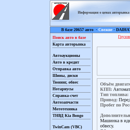
Информация о ценах авторынк
В базе 20657 авто ·
Свежие
·
DAIHA
Грузов
Поиск авто в базе
Карта авторынка
Автоаукционы
Авто в кредит
Отправка авто
Шины, диски
Тюнинг, обвес
Объём двигат
КПП:
Автома
Нотариусы
Тип топлива:
Справка-счет
Привод:
Пере
Автозапчасти
Пробег по Рос
Мототехника
Дополнительн
ТНВД Kia Bongo
Машинка в иде
обвесу.
TwinCam (VBC)