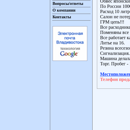
Обвес японски
Вопросы/ответы
По России 100
О компании
Расход 10 литр
Салон не поте
Контакты
ГРМ цепь!!!
Все расходники
Поменяны все 
Все работает к
Литье на 16.
Резина всесезо
Сигнализация.
Машина делала
Торг. Пробег -
Местоположе
Телефон прод