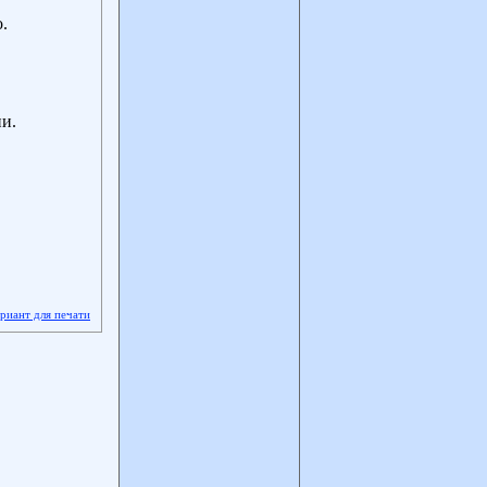
.
и.
ариант для печати