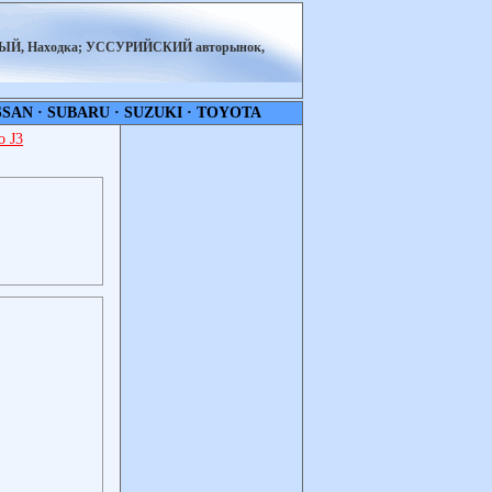
НЫЙ, Находка; УССУРИЙСКИЙ авторынок,
SSAN
·
SUBARU
·
SUZUKI
·
TOYOTA
 J3