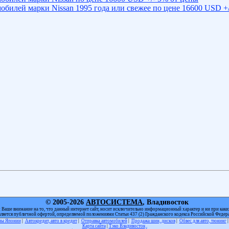
обилей марки Nissan 1995 года или свежее по цене 16600 USD +/
© 2005-2026
АВТОСИСТЕМА
, Владивосток
Ваше внимание на то, что данный интернет сайт, носит исключительно информационный характер и ни при каки
вляется публичной офертой, определяемой положениями Статьи 437 (2) Гражданского кодекса Российской Федер
оны Японии
|
Автокредит, авто в кредит
|
Отправка автомобилей
|
Продажа шин, дисков
|
Обвес для авто, тюнинг
Карта сайта
|
Тэко Владивосток
.