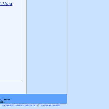
- 5% от
х условиях
ации.
|
Продажа авто запчастей, автозапчасти
|
Продажа мотоциклов