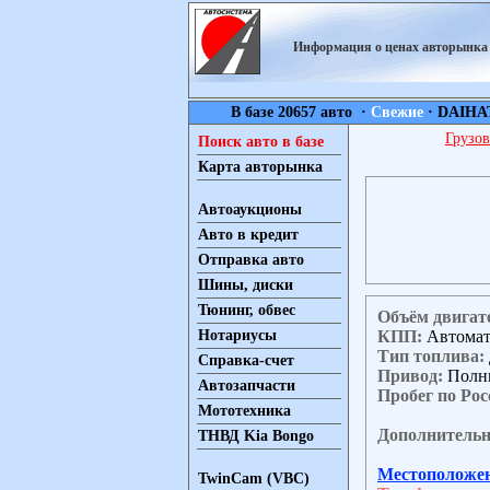
Информация о ценах авторынк
В базе 20657 авто ·
Свежие
·
DAIHA
Грузов
Поиск авто в базе
Карта авторынка
Автоаукционы
Авто в кредит
Отправка авто
Шины, диски
Тюнинг, обвес
Объём двигат
КПП:
Автома
Нотариусы
Тип топлива:
Справка-счет
Привод:
Полн
Автозапчасти
Пробег по Рос
Мототехника
Дополнительн
ТНВД Kia Bongo
Местоположе
TwinCam (VBC)