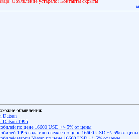
авца
:
Объявление устарело! Контакты скрыты.
в
охожие объявления:
n Datsun
n Datsun 1995
обилей по цене 16600 USD +/- 5% от цены
обилей 1995 года или свежее по цене 16600 USD +/- 5% от цены
обилей марки Nissan по цене 16600 USD +/- 5% от цены