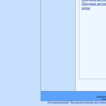
Продажа автом
цены
Обращаем 
не я
Продажа автомобилей
|
Японские автоаукционы, авто аукци