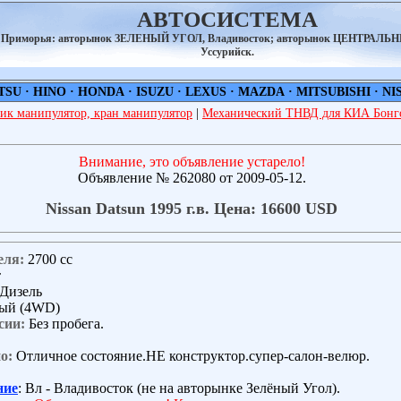
АВТОСИСТЕМА
а Приморья: авторынок ЗЕЛЕНЫЙ УГОЛ, Владивосток; авторынок ЦЕНТРАЛЬ
Уссурийск.
TSU
·
HINO
·
HONDA
·
ISUZU
·
LEXUS
·
MAZDA
·
MITSUBISHI
·
NI
ик манипулятор, кран манипулятор
|
Механический ТНВД для КИА Бонго
Внимание, это объявление устарело!
Объявление № 262080 от 2009-05-12.
Nissan Datsun 1995 г.в. Цена: 16600 USD
еля:
2700 сс
т
Дизель
ый (4WD)
сии:
Без пробега.
о:
Отличное состояние.НЕ конструктор.супер-салон-велюр.
ние
: Вл - Владивосток (не на авторынке Зелёный Угол).