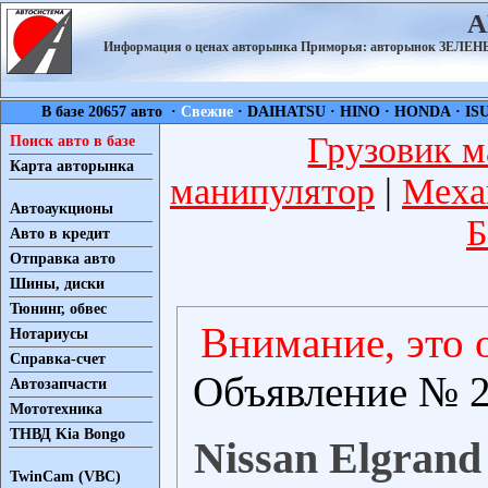
А
Информация о ценах авторынка Приморья: авторынок ЗЕЛ
В базе 20657 авто ·
Свежие
·
DAIHATSU
·
HINO
·
HONDA
·
IS
Грузовик м
Поиск авто в базе
Карта авторынка
манипулятор
|
Меха
Автоаукционы
Б
Авто в кредит
Отправка авто
Шины, диски
Тюнинг, обвес
Внимание, это 
Нотариусы
Справка-счет
Объявление № 2
Автозапчасти
Мототехника
ТНВД Kia Bongo
Nissan Elgrand 
TwinCam (VBC)