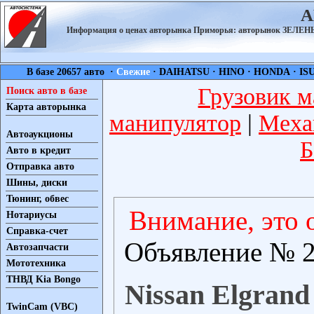
А
Информация о ценах авторынка Приморья: авторынок ЗЕЛ
В базе 20657 авто ·
Свежие
·
DAIHATSU
·
HINO
·
HONDA
·
IS
Грузовик м
Поиск авто в базе
Карта авторынка
манипулятор
|
Меха
Автоаукционы
Б
Авто в кредит
Отправка авто
Шины, диски
Тюнинг, обвес
Внимание, это 
Нотариусы
Справка-счет
Объявление № 2
Автозапчасти
Мототехника
ТНВД Kia Bongo
Nissan Elgrand 
TwinCam (VBC)