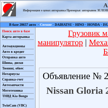
А
Информация о ценах авторынка Приморья: авторынок ЗЕЛ
В базе 20657 авто ·
Свежие
·
DAIHATSU
·
HINO
·
HONDA
·
IS
Грузовик м
Поиск авто в базе
Карта авторынка
манипулятор
|
Меха
Автоаукционы
Б
Авто в кредит
Отправка авто
Шины, диски
Тюнинг, обвес
Объявление № 2
Нотариусы
Справка-счет
Автозапчасти
Nissan Gloria 
Мототехника
ТНВД Kia Bongo
TwinCam (VBC)