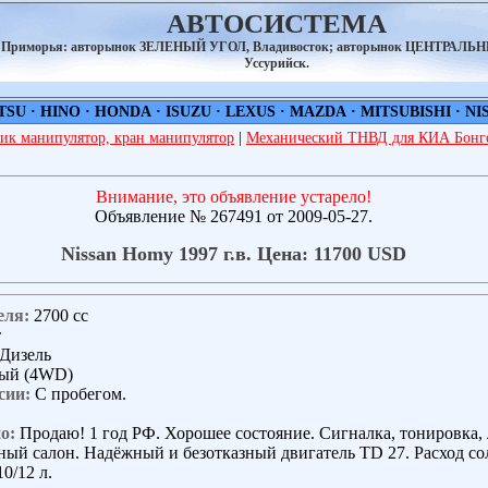
АВТОСИСТЕМА
а Приморья: авторынок ЗЕЛЕНЫЙ УГОЛ, Владивосток; авторынок ЦЕНТРАЛЬ
Уссурийск.
TSU
·
HINO
·
HONDA
·
ISUZU
·
LEXUS
·
MAZDA
·
MITSUBISHI
·
NI
ик манипулятор, кран манипулятор
|
Механический ТНВД для КИА Бонго
Внимание, это объявление устарело!
Объявление № 267491 от 2009-05-27.
Nissan Homy 1997 г.в. Цена: 11700 USD
еля:
2700 сс
т
Дизель
ый (4WD)
сии:
С пробегом.
о:
Продаю! 1 год РФ. Хорошее состояние. Сигналка, тонировка, 
ный салон. Надёжный и безотказный двигатель TD 27. Расход со
10/12 л.