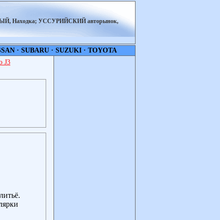
НЫЙ, Находка; УССУРИЙСКИЙ авторынок,
SSAN
·
SUBARU
·
SUZUKI
·
TOYOTA
 J3
литьё.
лярки