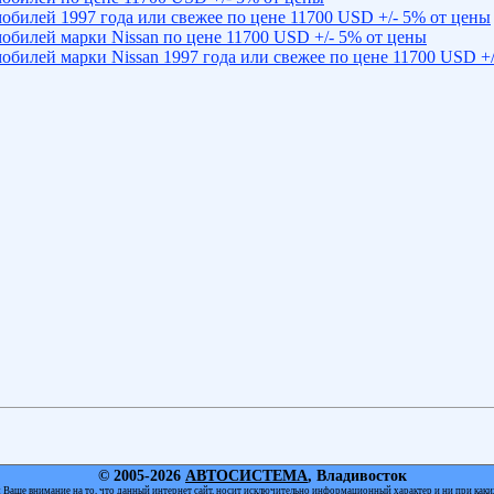
обилей 1997 года или свежее по цене 11700 USD +/- 5% от цены
обилей марки Nissan по цене 11700 USD +/- 5% от цены
обилей марки Nissan 1997 года или свежее по цене 11700 USD +/
© 2005-2026
АВТОСИСТЕМА
, Владивосток
Ваше внимание на то, что данный интернет сайт, носит исключительно информационный характер и ни при каки