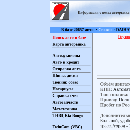
Информация о ценах авторынк
В базе 20657 авто ·
Свежие
·
DAIHA
Грузов
Поиск авто в базе
Карта авторынка
Автоаукционы
Авто в кредит
Отправка авто
Шины, диски
Тюнинг, обвес
Объём двигат
КПП:
Автома
Нотариусы
Тип топлива:
Справка-счет
Привод:
Полн
Автозапчасти
Пробег по Рос
Мототехника
Дополнительн
ТНВД Kia Bongo
Большой, удоб
трасса/город - 
TwinCam (VBC)