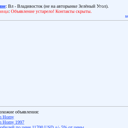
ние
: Вл - Владивосток (не на авторынке Зелёный Угол).
авца
:
Объявление устарело! Контакты скрыты.
в
охожие объявления:
an Homy
n Homy 1997
обилей по цене 11700 USD +/- 5% от цены