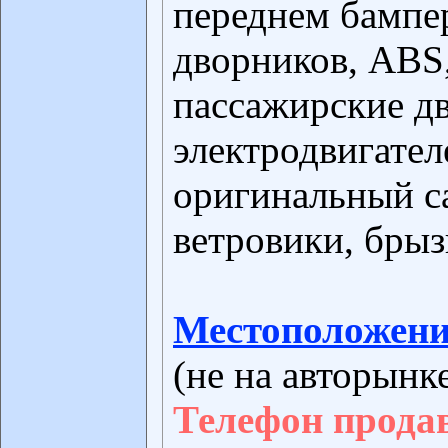
переднем бампер
дворников, ABS
пассажирские дв
электродвигателе
оригинальный са
ветровики, брыз
Местоположени
(не на авторынк
Телефон прода