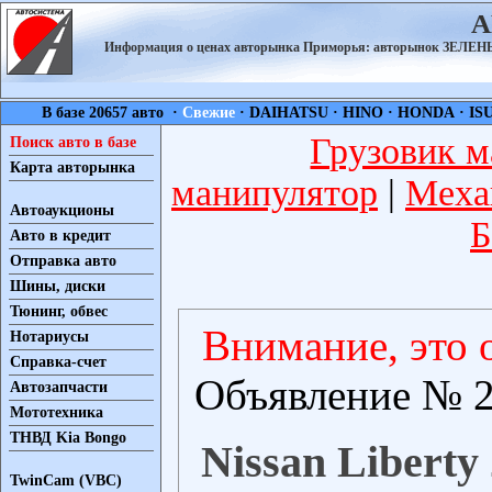
А
Информация о ценах авторынка Приморья: авторынок ЗЕЛ
В базе 20657 авто ·
Свежие
·
DAIHATSU
·
HINO
·
HONDA
·
IS
Грузовик м
Поиск авто в базе
Карта авторынка
манипулятор
|
Меха
Автоаукционы
Б
Авто в кредит
Отправка авто
Шины, диски
Тюнинг, обвес
Внимание, это 
Нотариусы
Справка-счет
Объявление № 2
Автозапчасти
Мототехника
ТНВД Kia Bongo
Nissan Liberty 
TwinCam (VBC)