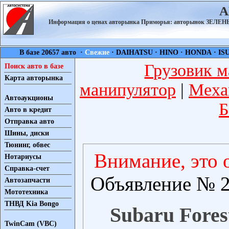
А
Информация о ценах авторынка Приморья: авторынок ЗЕЛ
В базе 20657 авто ·
Свежие
·
DAIHATSU
·
HINO
·
HONDA
·
IS
Грузовик м
Поиск авто в базе
Карта авторынка
манипулятор
|
Меха
Автоаукционы
Б
Авто в кредит
Отправка авто
Шины, диски
Тюнинг, обвес
Внимание, это 
Нотариусы
Справка-счет
Объявление № 2
Автозапчасти
Мототехника
ТНВД Kia Bongo
Subaru Forest
TwinCam (VBC)