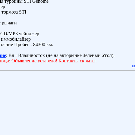
ия турбины STI Genome
лер
 тормоза STI
 рычаги
й CD/MP3 чейнджер
 иммобилайзер
ояние Пробег - 84300 км.
ние
: Вл - Владивосток (не на авторынке Зелёный Угол).
авца
:
Объявление устарело! Контакты скрыты.
в