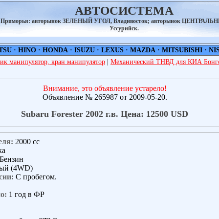
АВТОСИСТЕМА
а Приморья: авторынок ЗЕЛЕНЫЙ УГОЛ, Владивосток; авторынок ЦЕНТРАЛЬ
Уссурийск.
TSU
·
HINO
·
HONDA
·
ISUZU
·
LEXUS
·
MAZDA
·
MITSUBISHI
·
NI
ик манипулятор, кран манипулятор
|
Механический ТНВД для КИА Бонго
Внимание, это объявление устарело!
Объявление № 265987 от 2009-05-20.
Subaru Forester 2002 г.в. Цена: 12500 USD
еля:
2000 сс
ка
Бензин
ый (4WD)
сии:
С пробегом.
о:
1 год в ФР