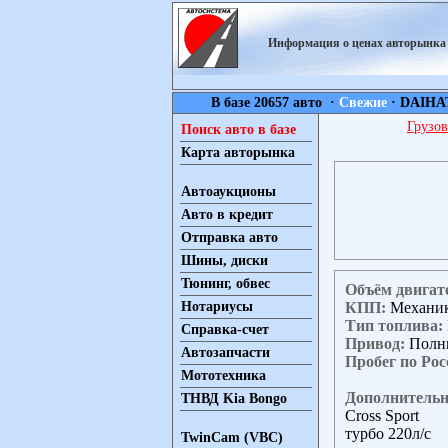
Информация о ценах авторынк
В базе 20657 авто ·
Свежие
·
DAIHA
Грузов
Поиск авто в базе
Карта авторынка
Автоаукционы
Авто в кредит
Отправка авто
Шины, диски
Тюнинг, обвес
Объём двигат
КПП:
Механи
Нотариусы
Тип топлива:
Справка-счет
Привод:
Полн
Автозапчасти
Пробег по Рос
Мототехника
Дополнительн
ТНВД Kia Bongo
Cross Sport
турбо 220л/с
TwinCam (VBC)