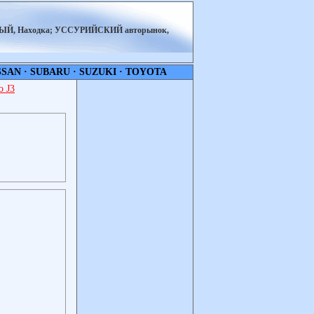
НЫЙ, Находка; УССУРИЙСКИЙ авторынок,
SSAN
·
SUBARU
·
SUZUKI
·
TOYOTA
 J3