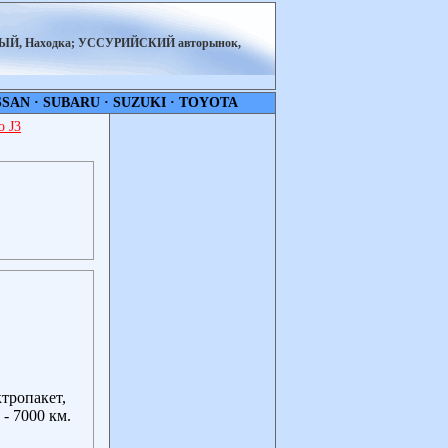
НЫЙ, Находка; УССУРИЙСКИЙ авторынок,
SSAN
·
SUBARU
·
SUZUKI
·
TOYOTA
 J3
тропакет,
- 7000 км.