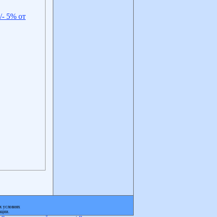
/- 5% от
х условиях
ации.