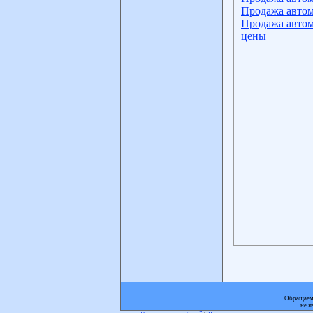
Продажа автом
Продажа автом
цены
Обращаем 
не я