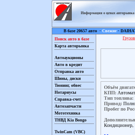
Информация о ценах авторынк
В базе 20657 авто ·
Свежие
·
DAIHA
Грузов
Поиск авто в базе
Карта авторынка
Автоаукционы
Авто в кредит
Отправка авто
Шины, диски
Тюнинг, обвес
Объём двигат
КПП:
Автома
Нотариусы
Тип топлива:
Справка-счет
Привод:
Полн
Автозапчасти
Пробег по Рос
Мототехника
Дополнительн
ТНВД Kia Bongo
Кондиционер, 
TwinCam (VBC)