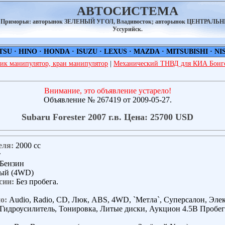
АВТОСИСТЕМА
а Приморья: авторынок ЗЕЛЕНЫЙ УГОЛ, Владивосток; авторынок ЦЕНТРАЛЬ
Уссурийск.
TSU
·
HINO
·
HONDA
·
ISUZU
·
LEXUS
·
MAZDA
·
MITSUBISHI
·
NI
ик манипулятор, кран манипулятор
|
Механический ТНВД для КИА Бонго
Внимание, это объявление устарело!
Объявление № 267419 от 2009-05-27.
Subaru Forester 2007 г.в. Цена: 25700 USD
еля:
2000 сс
т
Бензин
ый (4WD)
сии:
Без пробега.
о:
Audio, Radio, CD, Люк, ABS, 4WD, `Метла`, Суперсалон, Элек
Гидроусилитель, Тонировка, Литые диски, Аукцион 4.5В Пробег 