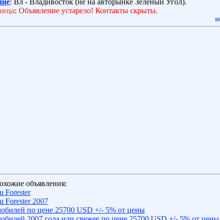
ние
: Вл - Владивосток (не на авторынке Зелёный Угол).
авца
:
Объявление устарело! Контакты скрыты.
в
охожие объявления:
 Forester
 Forester 2007
обилей по цене 25700 USD +/- 5% от цены
обилей 2007 года или свежее по цене 25700 USD +/- 5% от цены