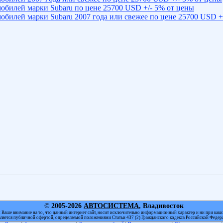
обилей марки Subaru по цене 25700 USD +/- 5% от цены
обилей марки Subaru 2007 года или свежее по цене 25700 USD +
© 2005-2026
АВТОСИСТЕМА
, Владивосток
Ваше внимание на то, что данный интернет сайт, носит исключительно информационный характер и ни при каки
вляется публичной офертой, определяемой положениями Статьи 437 (2) Гражданского кодекса Российской Федер