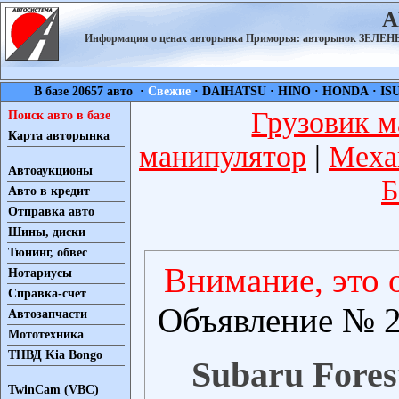
А
Информация о ценах авторынка Приморья: авторынок ЗЕЛ
В базе 20657 авто ·
Свежие
·
DAIHATSU
·
HINO
·
HONDA
·
IS
Грузовик м
Поиск авто в базе
Карта авторынка
манипулятор
|
Меха
Автоаукционы
Б
Авто в кредит
Отправка авто
Шины, диски
Тюнинг, обвес
Внимание, это 
Нотариусы
Справка-счет
Объявление № 2
Автозапчасти
Мототехника
ТНВД Kia Bongo
Subaru Forest
TwinCam (VBC)