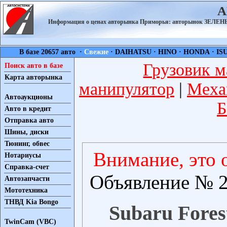
А
Информация о ценах авторынка Приморья: авторынок ЗЕЛ
В базе 20657 авто ·
Свежие
·
DAIHATSU
·
HINO
·
HONDA
·
IS
Грузовик м
Поиск авто в базе
Карта авторынка
манипулятор
|
Меха
Автоаукционы
Б
Авто в кредит
Отправка авто
Шины, диски
Тюнинг, обвес
Внимание, это 
Нотариусы
Справка-счет
Объявление № 2
Автозапчасти
Мототехника
ТНВД Kia Bongo
Subaru Forest
TwinCam (VBC)